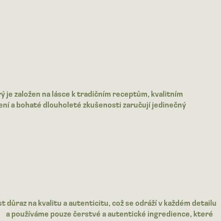
ý je založen na lásce k tradičním receptům, kvalitním
ření a bohaté dlouholeté zkušenosti zaručují jedinečný
 důraz na kvalitu a autenticitu, což se odráží v každém detailu
ele a používáme pouze čerstvé a autentické ingredience, které