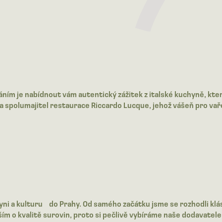
ním je nabídnout vám autentický zážitek z italské kuchyně, kter
ř a spolumajitel restaurace Riccardo Lucque, jehož vášeň pro va
yni a kulturu do Prahy. Od samého začátku jsme se rozhodli klást
evším o kvalitě surovin, proto si pečlivě vybíráme naše dodavat