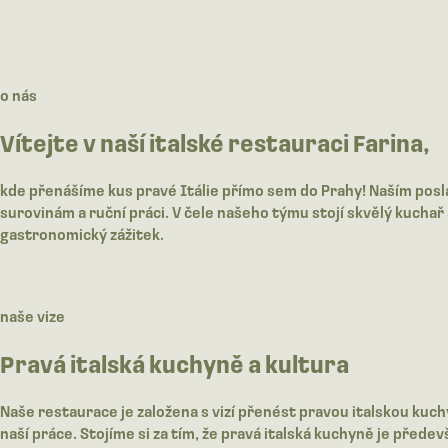
o nás
Vítejte v naší italské restauraci Farina,
kde přenášíme kus pravé Itálie přímo sem do Prahy! Naším poslá
surovinám a ruční práci. V čele našeho týmu stojí skvělý kucha
gastronomický zážitek.
naše vize
Pravá italská kuchyně a kultura
Naše restaurace je založena s vizí přenést pravou italskou kuch
naší práce. Stojíme si za tím, že pravá italská kuchyně je před