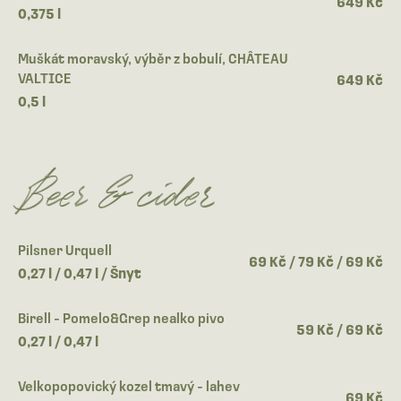
649 Kč
0,375 l
Muškát moravský, výběr z bobulí, CHÂTEAU
VALTICE
649 Kč
0,5 l
Beer & cider
Pilsner Urquell
69 Kč / 79 Kč / 69 Kč
0,27 l / 0,47 l / Šnyt
Birell - Pomelo&Grep nealko pivo
59 Kč / 69 Kč
0,27 l / 0,47 l
Velkopopovický kozel tmavý - lahev
69 Kč