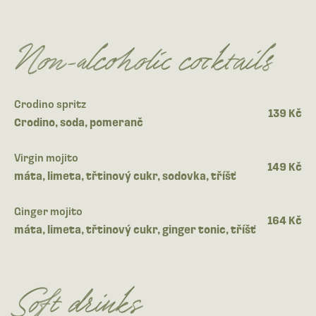
Non-alcoholic cocktails
Crodino spritz
139 Kč
Crodino, soda, pomeranč
Virgin mojito
149 Kč
máta, limeta, třtinový cukr, sodovka, tříšť
Ginger mojito
164 Kč
máta, limeta, třtinový cukr, ginger tonic, tříšť
Soft drinks