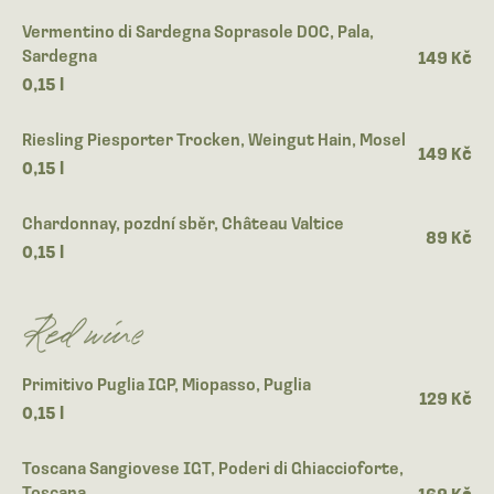
Vermentino di Sardegna Soprasole DOC, Pala,
Sardegna
149 Kč
0,15 l
Riesling Piesporter Trocken, Weingut Hain, Mosel
149 Kč
0,15 l
Chardonnay, pozdní sběr, Château Valtice
89 Kč
0,15 l
Red wine
Primitivo Puglia IGP, Miopasso, Puglia
129 Kč
0,15 l
Toscana Sangiovese IGT, Poderi di Ghiaccioforte,
Toscana
169 Kč