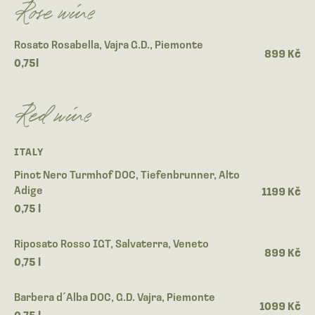
Rose wine
Rosato Rosabella, Vajra G.D., Piemonte
899 Kč
0,75l
Red wine
ITALY
Pinot Nero Turmhof DOC, Tiefenbrunner, Alto
Adige
1199 Kč
0,75 l
Riposato Rosso IGT, Salvaterra, Veneto
899 Kč
0,75 l
Barbera d´Alba DOC, G.D. Vajra, Piemonte
1099 Kč
0,75 l