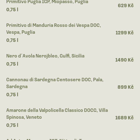
Primitivo Puglia IGP, Miopasso, Puglia
629 Kč
0,75 l
Primitivo di Manduria Rosso dei Vespa DOC,
Vespa, Puglia
1299 Kč
0,75 l
Nero d´Avola Nerojbleo, Gulfi, Sicilia
1490 Kč
0,75 l
Cannonau di Sardegna Centosere DOC, Pala,
Sardegna
899 Kč
0,75 l
Amarone della Valpolicella Classico DOCG, Villa
Spinosa, Veneto
1689 Kč
0,75 l