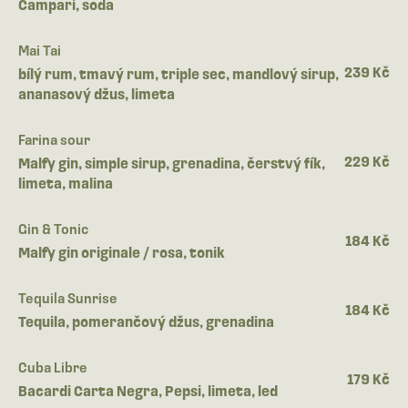
Campari, soda
Mai Tai
239 Kč
bílý rum, tmavý rum, triple sec, mandlový sirup,
ananasový džus, limeta
Farina sour
229 Kč
Malfy gin, simple sirup, grenadina, čerstvý fík,
limeta, malina
Gin & Tonic
184 Kč
Malfy gin originale / rosa, tonik
Tequila Sunrise
184 Kč
Tequila, pomerančový džus, grenadina
Cuba Libre
179 Kč
Bacardi Carta Negra, Pepsi, limeta, led