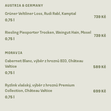
AUSTRIA & GERMANY
Grüner Veltliner Loss, Rudi Rabl, Kamptal
739 Kč
0,75 l
Riesling Piesporter Trocken, Weingut Hain, Mosel
739 Kč
0,75 l
MORAVIA
Cabernet Blanc, výběr z hroznů BIO, Château
Valtice
589 Kč
0,75 l
Ryzlink vlašský, výběr z hroznů Premium
Collection, Château Valtice
699 Kč
0,75 l