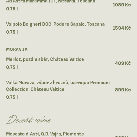
Ad Astra Maremma IGT, Nittardi, Toscana
1089 Kč
0,75 l
Volpolo Bolgheri DOC, Podere Sapaio, Toscana
1594 Kč
0,75 l
MORAVIA
Merlot, pozdní sběr, Château Valtice
489 Kč
0,75 l
Velká Morava, výběr z hroznů, barrique Premium
Collection, Château Valtice
899 Kč
0,75 l
Dezert wine
Moscato d´Asti, G.D. Vajra, Piemonte