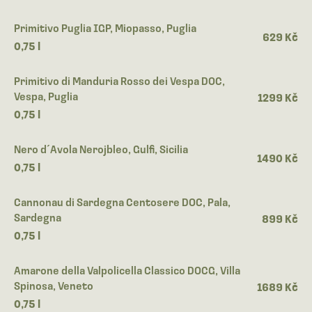
Primitivo Puglia IGP, Miopasso, Puglia
629 Kč
0,75 l
Primitivo di Manduria Rosso dei Vespa DOC,
Vespa, Puglia
1299 Kč
0,75 l
Nero d´Avola Nerojbleo, Gulfi, Sicilia
1490 Kč
0,75 l
Cannonau di Sardegna Centosere DOC, Pala,
Sardegna
899 Kč
0,75 l
Amarone della Valpolicella Classico DOCG, Villa
Spinosa, Veneto
1689 Kč
0,75 l