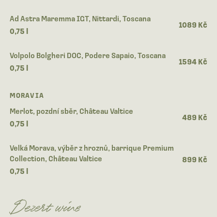
Ad Astra Maremma IGT, Nittardi, Toscana
1089 Kč
0,75 l
Volpolo Bolgheri DOC, Podere Sapaio, Toscana
1594 Kč
0,75 l
MORAVIA
Merlot, pozdní sběr, Château Valtice
489 Kč
0,75 l
Velká Morava, výběr z hroznů, barrique Premium
Collection, Château Valtice
899 Kč
0,75 l
Dezert wine