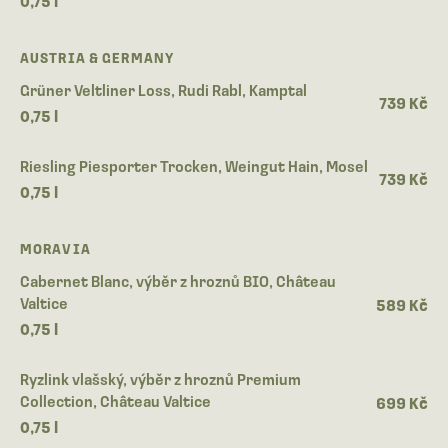
0,75 l
AUSTRIA & GERMANY
Grüner Veltliner Loss, Rudi Rabl, Kamptal
739 Kč
0,75 l
Riesling Piesporter Trocken, Weingut Hain, Mosel
739 Kč
0,75 l
MORAVIA
Cabernet Blanc, výběr z hroznů BIO, Château
Valtice
589 Kč
0,75 l
Ryzlink vlašský, výběr z hroznů Premium
Collection, Château Valtice
699 Kč
0,75 l