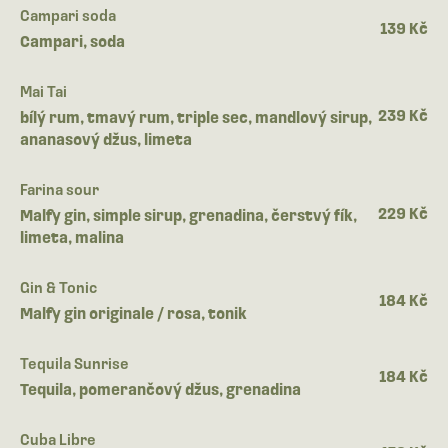
Campari soda
139 Kč
Campari, soda
Mai Tai
239 Kč
bílý rum, tmavý rum, triple sec, mandlový sirup,
ananasový džus, limeta
Farina sour
229 Kč
Malfy gin, simple sirup, grenadina, čerstvý fík,
limeta, malina
Gin & Tonic
184 Kč
Malfy gin originale / rosa, tonik
Tequila Sunrise
184 Kč
Tequila, pomerančový džus, grenadina
Cuba Libre