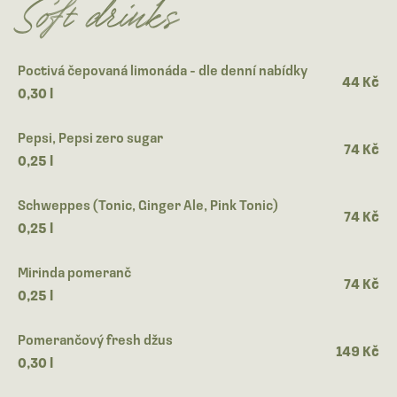
Soft drinks
Poctivá čepovaná limonáda - dle denní nabídky
44 Kč
0,30 l
Pepsi, Pepsi zero sugar
74 Kč
0,25 l
Schweppes (Tonic, Ginger Ale, Pink Tonic)
74 Kč
0,25 l
Mirinda pomeranč
74 Kč
0,25 l
Pomerančový fresh džus
149 Kč
0,30 l