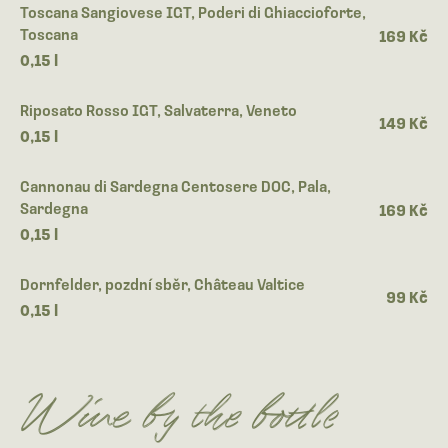
Toscana Sangiovese IGT, Poderi di Ghiaccioforte,
Toscana
169 Kč
0,15 l
Riposato Rosso IGT, Salvaterra, Veneto
149 Kč
0,15 l
Cannonau di Sardegna Centosere DOC, Pala,
Sardegna
169 Kč
0,15 l
Dornfelder, pozdní sběr, Château Valtice
99 Kč
0,15 l
Wine by the bottle