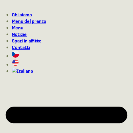
Vai
al
Chi siamo
contenuto
Menu del pranzo
Menu
Notizie
Spazi in affitto
Contatti