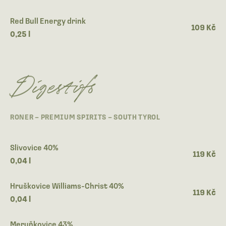
Red Bull Energy drink
109 Kč
0,25 l
Digestifs
RONER – PREMIUM SPIRITS – SOUTH TYROL
Slivovice 40%
119 Kč
0,04 l
Hruškovice Williams-Christ 40%
119 Kč
0,04 l
Meruňkovice 43%