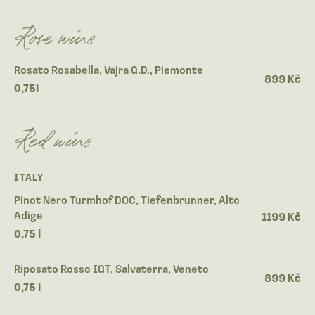
Rose wine
Rosato Rosabella, Vajra G.D., Piemonte
899 Kč
0,75l
Red wine
ITALY
Pinot Nero Turmhof DOC, Tiefenbrunner, Alto
Adige
1199 Kč
0,75 l
Riposato Rosso IGT, Salvaterra, Veneto
899 Kč
0,75 l