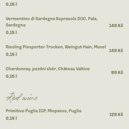
0,15 l
Vermentino di Sardegna Soprasole DOC, Pala,
Sardegna
149 Kč
0,15 l
Riesling Piesporter Trocken, Weingut Hain, Mosel
149 Kč
0,15 l
Chardonnay, pozdní sběr, Château Valtice
89 Kč
0,15 l
Red wine
Primitivo Puglia IGP, Miopasso, Puglia
129 Kč
0,15 l