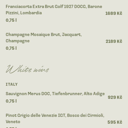
Franciacorta Extra Brut Golf 1927 DOCG, Barone
Pizzini, Lombardia
1689 Kč
0,75 l
Champagne Mosaique Brut, Jacquart,
Champagne
2189 Kč
0,75 l
White wine
ITALY
Sauvignon Merus DOC, Tiefenbrunner, Alto Adige
929 Kč
0,75 l
Pinot Grigio delle Venezie IGT, Bosco dei Cirmioli,
Veneto
595 Kč