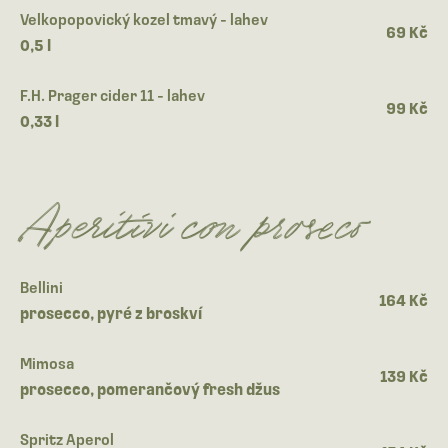
Velkopopovický kozel tmavý - lahev
69 Kč
0,5 l
F.H. Prager cider 11 - lahev
99 Kč
0,33 l
Aperitivi con proseco
Bellini
164 Kč
prosecco, pyré z broskví
Mimosa
139 Kč
prosecco, pomerančový fresh džus
Spritz Aperol