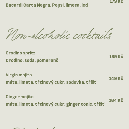
179 Kč
Bacardi Carta Negra, Pepsi, limeta, led
Non-alcoholic cocktails
Crodino spritz
139 Kč
Crodino, soda, pomeranč
Virgin mojito
149 Kč
máta, limeta, třtinový cukr, sodovka, tříšť
Ginger mojito
164 Kč
máta, limeta, třtinový cukr, ginger tonic, tříšť