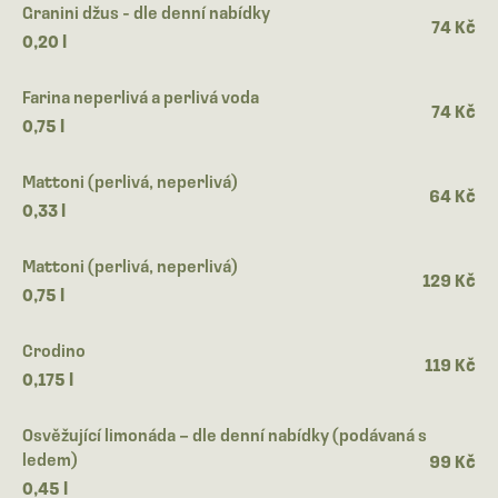
Granini džus - dle denní nabídky
74 Kč
0,20 l
Farina neperlivá a perlivá voda
74 Kč
0,75 l
Mattoni (perlivá, neperlivá)
64 Kč
0,33 l
Mattoni (perlivá, neperlivá)
129 Kč
0,75 l
Crodino
119 Kč
0,175 l
Osvěžující limonáda – dle denní nabídky (podávaná s
ledem)
99 Kč
0,45 l