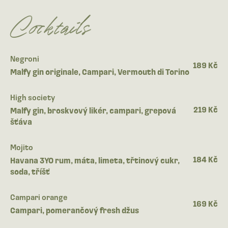
Cocktails
Negroni
189 Kč
Malfy gin originale, Campari, Vermouth di Torino
High society
219 Kč
Malfy gin, broskvový likér, campari, grepová
šťáva
Mojito
184 Kč
Havana 3YO rum, máta, limeta, třtinový cukr,
soda, tříšť
Campari orange
169 Kč
Campari, pomerančový fresh džus