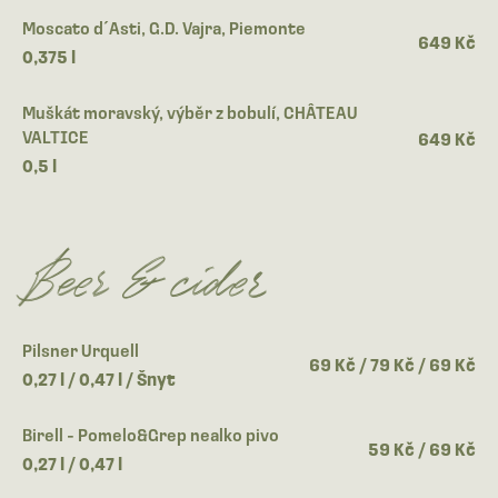
Moscato d´Asti, G.D. Vajra, Piemonte
649 Kč
0,375 l
Muškát moravský, výběr z bobulí, CHÂTEAU
VALTICE
649 Kč
0,5 l
Beer & cider
Pilsner Urquell
69 Kč / 79 Kč / 69 Kč
0,27 l / 0,47 l / Šnyt
Birell - Pomelo&Grep nealko pivo
59 Kč / 69 Kč
0,27 l / 0,47 l