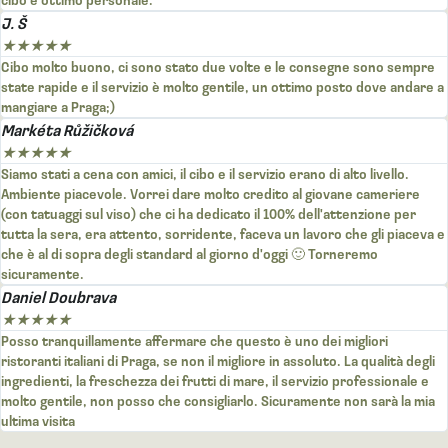
J. Š
★
★
★
★
★
Cibo molto buono, ci sono stato due volte e le consegne sono sempre
state rapide e il servizio è molto gentile, un ottimo posto dove andare a
mangiare a Praga;)
Markéta Růžičková
★
★
★
★
★
Siamo stati a cena con amici, il cibo e il servizio erano di alto livello.
Ambiente piacevole. Vorrei dare molto credito al giovane cameriere
(con tatuaggi sul viso) che ci ha dedicato il 100% dell'attenzione per
tutta la sera, era attento, sorridente, faceva un lavoro che gli piaceva e
che è al di sopra degli standard al giorno d'oggi 🙂 Torneremo
sicuramente.
Daniel Doubrava
★
★
★
★
★
Posso tranquillamente affermare che questo è uno dei migliori
ristoranti italiani di Praga, se non il migliore in assoluto. La qualità degli
ingredienti, la freschezza dei frutti di mare, il servizio professionale e
molto gentile, non posso che consigliarlo. Sicuramente non sarà la mia
ultima visita