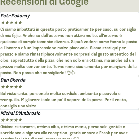
Recensioni di Google
Petr Pokorný
★
★
★
★
★
Ci siamo imbattuti in questo posto praticamente per caso, su consiglio
di mia figlia. Anche se dall'esterno non attira molto, all'interno è
qualcosa di completamente diverso. Si può vedere come fanno la pasta
e l'interno dà un'impressione molto piacevole. Siamo stati qui per
pranzo e siamo rimasti piacevolmente sorpresi dal gusto autentico del
cibo, soprattutto della pizza, che non solo era ottima, ma anche ad un
prezzo molto conveniente. Torneremo sicuramente per mangiare della
pasta. Non posso che consigliarlo! 👌👍
Dan Skerda
★
★
★
★
★
Bel ristorante, personale molto cordiale, ambiente piacevole e
tranquillo. Migliorerei solo un po' il sapore della pasta. Per il resto,
consiglio una visita
Michal D'Ambrosio
★
★
★
★
★
Ottimo ristorante, ottimo cibo, ottimo menu, personale gentile e
sorridente e signora alla reception, grazie ancora a Frank per aver
servito la visita di oggi, verremo znovu👍🏻.