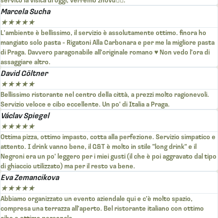
Marcela Sucha
★
★
★
★
★
L'ambiente è bellissimo, il servizio è assolutamente ottimo. finora ho
mangiato solo pasta - Rigatoni Alla Carbonara e per me la migliore pasta
di Praga. Davvero paragonabile all'originale romano ♥️ Non vedo l'ora di
assaggiare altro.
David Göltner
★
★
★
★
★
Bellissimo ristorante nel centro della città, a prezzi molto ragionevoli.
Servizio veloce e cibo eccellente. Un po' di Italia a Praga.
Václav Spiegel
★
★
★
★
★
Ottima pizza, ottimo impasto, cotta alla perfezione. Servizio simpatico e
attento. I drink vanno bene, il G&T è molto in stile "long drink" e il
Negroni era un po' leggero per i miei gusti (il che è poi aggravato dal tipo
di ghiaccio utilizzato) ma per il resto va bene.
Eva Zemancikova
★
★
★
★
★
Abbiamo organizzato un evento aziendale qui e c'è molto spazio,
compresa una terrazza all'aperto. Bel ristorante italiano con ottimo
cibo e ottimo personale.