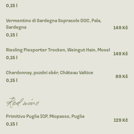
0,15 l
Vermentino di Sardegna Soprasole DOC, Pala,
Sardegna
149 Kč
0,15 l
Riesling Piesporter Trocken, Weingut Hain, Mosel
149 Kč
0,15 l
Chardonnay, pozdní sběr, Château Valtice
89 Kč
0,15 l
Red wine
Primitivo Puglia IGP, Miopasso, Puglia
129 Kč
0,15 l