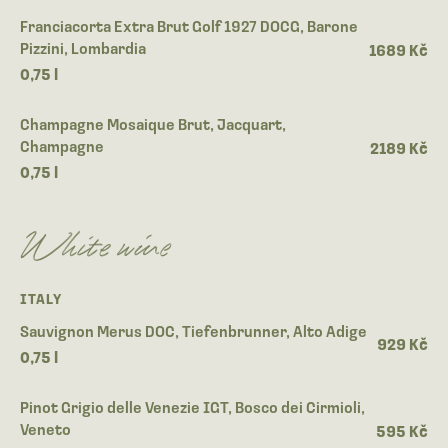
Franciacorta Extra Brut Golf 1927 DOCG, Barone
Pizzini, Lombardia
1689 Kč
0,75 l
Champagne Mosaique Brut, Jacquart,
Champagne
2189 Kč
0,75 l
White wine
ITALY
Sauvignon Merus DOC, Tiefenbrunner, Alto Adige
929 Kč
0,75 l
Pinot Grigio delle Venezie IGT, Bosco dei Cirmioli,
Veneto
595 Kč