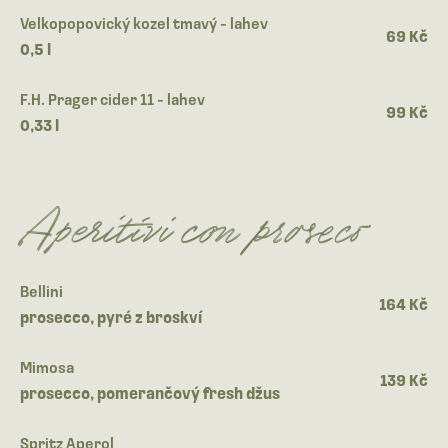
Velkopopovický kozel tmavý - lahev
69 Kč
0,5 l
F.H. Prager cider 11 - lahev
99 Kč
0,33 l
Aperitivi con proseco
Bellini
164 Kč
prosecco, pyré z broskví
Mimosa
139 Kč
prosecco, pomerančový fresh džus
Spritz Aperol