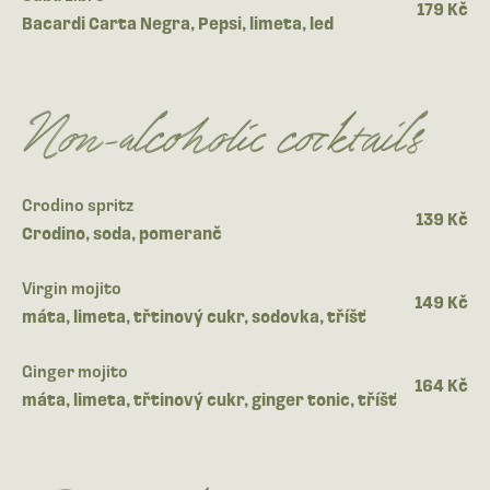
179 Kč
Bacardi Carta Negra, Pepsi, limeta, led
Non-alcoholic cocktails
Crodino spritz
139 Kč
Crodino, soda, pomeranč
Virgin mojito
149 Kč
máta, limeta, třtinový cukr, sodovka, tříšť
Ginger mojito
164 Kč
máta, limeta, třtinový cukr, ginger tonic, tříšť