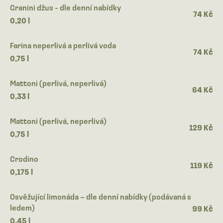
Granini džus - dle denní nabídky
74 Kč
0,20 l
Farina neperlivá a perlivá voda
74 Kč
0,75 l
Mattoni (perlivá, neperlivá)
64 Kč
0,33 l
Mattoni (perlivá, neperlivá)
129 Kč
0,75 l
Crodino
119 Kč
0,175 l
Osvěžující limonáda – dle denní nabídky (podávaná s
ledem)
99 Kč
0,45 l