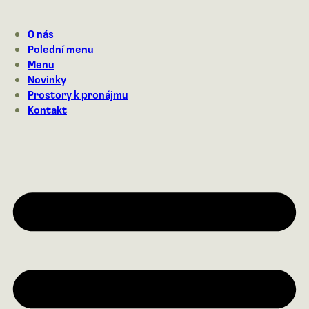
Přejít
na
O nás
obsah
Polední menu
Menu
Novinky
Prostory k pronájmu
Kontakt