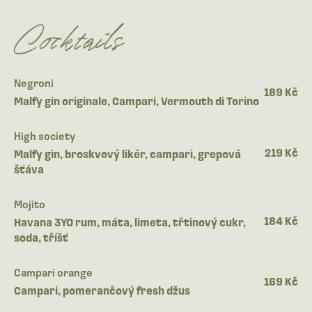
Cocktails
Negroni
189 Kč
Malfy gin originale, Campari, Vermouth di Torino
High society
219 Kč
Malfy gin, broskvový likér, campari, grepová
šťáva
Mojito
184 Kč
Havana 3YO rum, máta, limeta, třtinový cukr,
soda, tříšť
Campari orange
169 Kč
Campari, pomerančový fresh džus