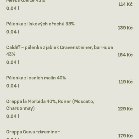
114 Kč
0,04 l
Pálenka z lískových ořechů 38%
139 Kč
0,04 l
Caldiff – pálenka z jablek Gravensteiner, barrique
43%
184 Kč
0,04 l
Pálenka z lesních malin 40%
119 Kč
0,04 l
Grappa la Morbida 40%, Roner (Moscato,
Chardonnay)
129 Kč
0,04 l
Grappa Gewurztraminer
179 Kč