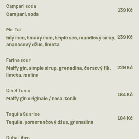
Campari soda
139 Kč
Campari, soda
Mai Tai
239 Kč
bílý rum, tmavý rum, triple sec, mandlový sirup,
ananasový džus, limeta
Farina sour
229 Kč
Malfy gin, simple sirup, grenadina, čerstvý fík,
limeta, malina
Gin & Tonic
184 Kč
Malfy gin originale / rosa, tonik
Tequila Sunrise
184 Kč
Tequila, pomerančový džus, grenadina
Cuba Libre