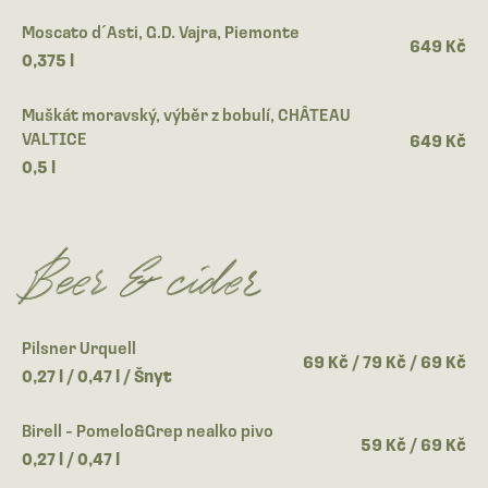
Moscato d´Asti, G.D. Vajra, Piemonte
649 Kč
0,375 l
Muškát moravský, výběr z bobulí, CHÂTEAU
VALTICE
649 Kč
0,5 l
Beer & cider
Pilsner Urquell
69 Kč / 79 Kč / 69 Kč
0,27 l / 0,47 l / Šnyt
Birell - Pomelo&Grep nealko pivo
59 Kč / 69 Kč
0,27 l / 0,47 l