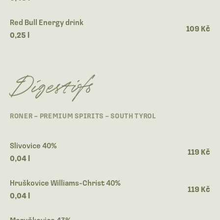
Red Bull Energy drink
109 Kč
0,25 l
Digestifs
RONER – PREMIUM SPIRITS – SOUTH TYROL
Slivovice 40%
119 Kč
0,04 l
Hruškovice Williams-Christ 40%
119 Kč
0,04 l
Meruňkovice 43%