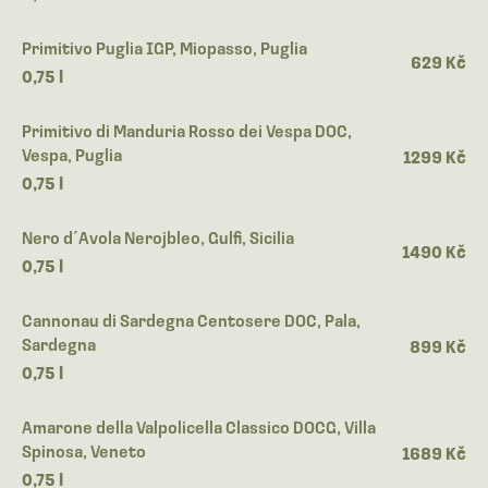
Primitivo Puglia IGP, Miopasso, Puglia
629 Kč
0,75 l
Primitivo di Manduria Rosso dei Vespa DOC,
Vespa, Puglia
1299 Kč
0,75 l
Nero d´Avola Nerojbleo, Gulfi, Sicilia
1490 Kč
0,75 l
Cannonau di Sardegna Centosere DOC, Pala,
Sardegna
899 Kč
0,75 l
Amarone della Valpolicella Classico DOCG, Villa
Spinosa, Veneto
1689 Kč
0,75 l