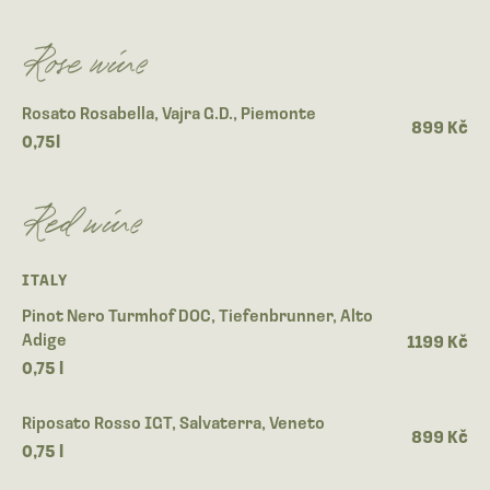
Rose wine
Rosato Rosabella, Vajra G.D., Piemonte
899 Kč
0,75l
Red wine
ITALY
Pinot Nero Turmhof DOC, Tiefenbrunner, Alto
Adige
1199 Kč
0,75 l
Riposato Rosso IGT, Salvaterra, Veneto
899 Kč
0,75 l