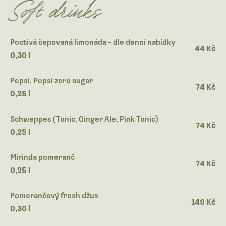
Soft drinks
Poctivá čepovaná limonáda - dle denní nabídky
44 Kč
0,30 l
Pepsi, Pepsi zero sugar
74 Kč
0,25 l
Schweppes (Tonic, Ginger Ale, Pink Tonic)
74 Kč
0,25 l
Mirinda pomeranč
74 Kč
0,25 l
Pomerančový fresh džus
149 Kč
0,30 l