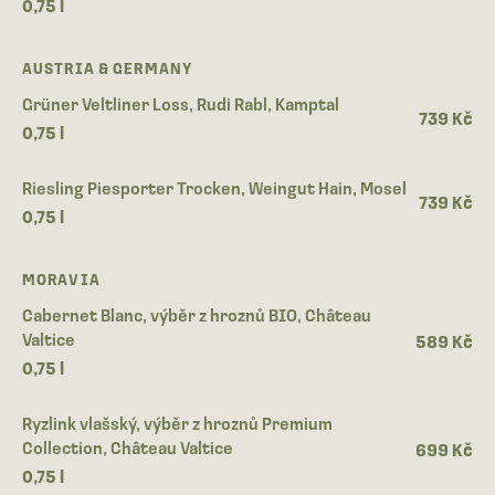
0,75 l
AUSTRIA & GERMANY
Grüner Veltliner Loss, Rudi Rabl, Kamptal
739 Kč
0,75 l
Riesling Piesporter Trocken, Weingut Hain, Mosel
739 Kč
0,75 l
MORAVIA
Cabernet Blanc, výběr z hroznů BIO, Château
Valtice
589 Kč
0,75 l
Ryzlink vlašský, výběr z hroznů Premium
Collection, Château Valtice
699 Kč
0,75 l