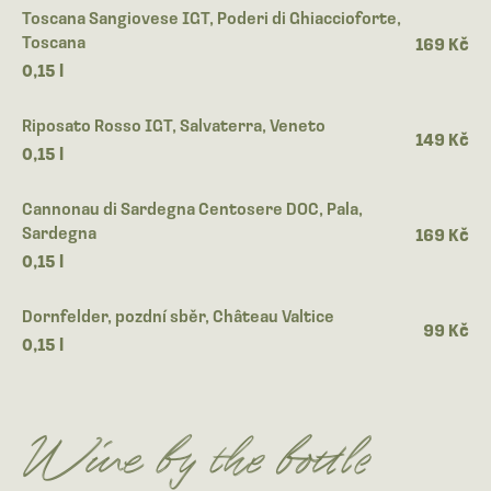
Toscana Sangiovese IGT, Poderi di Ghiaccioforte,
Toscana
169 Kč
0,15 l
Riposato Rosso IGT, Salvaterra, Veneto
149 Kč
0,15 l
Cannonau di Sardegna Centosere DOC, Pala,
Sardegna
169 Kč
0,15 l
Dornfelder, pozdní sběr, Château Valtice
99 Kč
0,15 l
Wine by the bottle