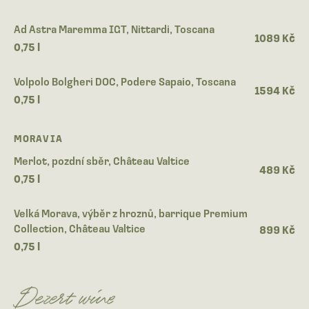
Ad Astra Maremma IGT, Nittardi, Toscana
1089 Kč
0,75 l
Volpolo Bolgheri DOC, Podere Sapaio, Toscana
1594 Kč
0,75 l
MORAVIA
Merlot, pozdní sběr, Château Valtice
489 Kč
0,75 l
Velká Morava, výběr z hroznů, barrique Premium
Collection, Château Valtice
899 Kč
0,75 l
Dezert wine