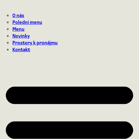
Přejít
na
O nás
obsah
Polední menu
Menu
Novinky
Prostory k pronájmu
Kontakt