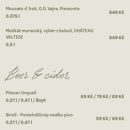
Moscato d´Asti, G.D. Vajra, Piemonte
649 Kč
0,375 l
Muškát moravský, výběr z bobulí, CHÂTEAU
VALTICE
649 Kč
0,5 l
Beer & cider
Pilsner Urquell
69 Kč / 79 Kč / 69 Kč
0,27 l / 0,47 l / Šnyt
Birell - Pomelo&Grep nealko pivo
59 Kč / 69 Kč
0,27 l / 0,47 l