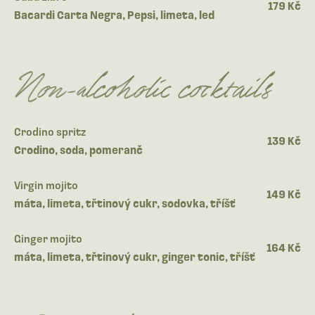
179 Kč
Bacardi Carta Negra, Pepsi, limeta, led
Non-alcoholic cocktails
Crodino spritz
139 Kč
Crodino, soda, pomeranč
Virgin mojito
149 Kč
máta, limeta, třtinový cukr, sodovka, tříšť
Ginger mojito
164 Kč
máta, limeta, třtinový cukr, ginger tonic, tříšť