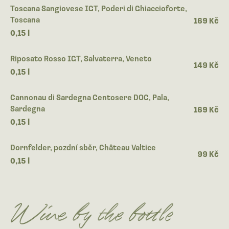
Toscana Sangiovese IGT, Poderi di Ghiaccioforte,
Toscana
169 Kč
0,15 l
Riposato Rosso IGT, Salvaterra, Veneto
149 Kč
0,15 l
Cannonau di Sardegna Centosere DOC, Pala,
Sardegna
169 Kč
0,15 l
Dornfelder, pozdní sběr, Château Valtice
99 Kč
0,15 l
Wine by the bottle