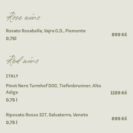
Rose wine
Rosato Rosabella, Vajra G.D., Piemonte
899 Kč
0,75l
Red wine
ITALY
Pinot Nero Turmhof DOC, Tiefenbrunner, Alto
Adige
1199 Kč
0,75 l
Riposato Rosso IGT, Salvaterra, Veneto
899 Kč
0,75 l