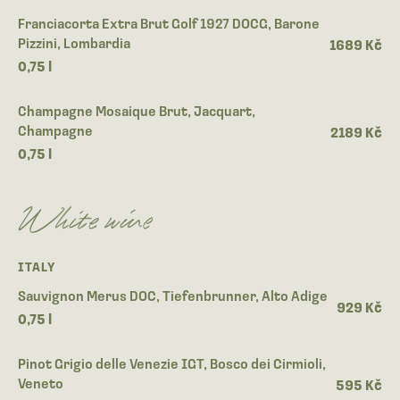
Franciacorta Extra Brut Golf 1927 DOCG, Barone
Pizzini, Lombardia
1689 Kč
0,75 l
Champagne Mosaique Brut, Jacquart,
Champagne
2189 Kč
0,75 l
White wine
ITALY
Sauvignon Merus DOC, Tiefenbrunner, Alto Adige
929 Kč
0,75 l
Pinot Grigio delle Venezie IGT, Bosco dei Cirmioli,
Veneto
595 Kč