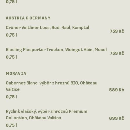
0,75 l
AUSTRIA & GERMANY
Grüner Veltliner Loss, Rudi Rabl, Kamptal
739 Kč
0,75 l
Riesling Piesporter Trocken, Weingut Hain, Mosel
739 Kč
0,75 l
MORAVIA
Cabernet Blanc, výběr z hroznů BIO, Château
Valtice
589 Kč
0,75 l
Ryzlink vlašský, výběr z hroznů Premium
Collection, Château Valtice
699 Kč
0,75 l