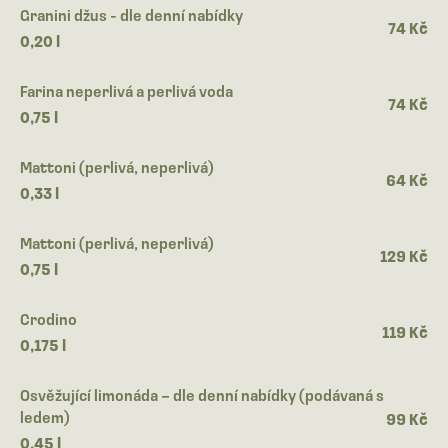
Granini džus - dle denní nabídky
74 Kč
0,20 l
Farina neperlivá a perlivá voda
74 Kč
0,75 l
Mattoni (perlivá, neperlivá)
64 Kč
0,33 l
Mattoni (perlivá, neperlivá)
129 Kč
0,75 l
Crodino
119 Kč
0,175 l
Osvěžující limonáda – dle denní nabídky (podávaná s
ledem)
99 Kč
0,45 l