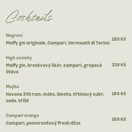
Cocktails
Negroni
189 Kč
Malfy gin originale, Campari, Vermouth di Torino
High society
219 Kč
Malfy gin, broskvový likér, campari, grepová
šťáva
Mojito
184 Kč
Havana 3YO rum, máta, limeta, třtinový cukr,
soda, tříšť
Campari orange
169 Kč
Campari, pomerančový fresh džus