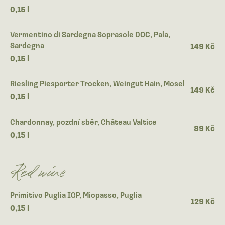
0,15 l
Vermentino di Sardegna Soprasole DOC, Pala,
Sardegna
149 Kč
0,15 l
Riesling Piesporter Trocken, Weingut Hain, Mosel
149 Kč
0,15 l
Chardonnay, pozdní sběr, Château Valtice
89 Kč
0,15 l
Red wine
Primitivo Puglia IGP, Miopasso, Puglia
129 Kč
0,15 l