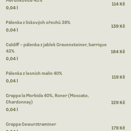
114 Kč
0,04 l
Pálenka z lískových ořechů 38%
139 Kč
0,04 l
Caldiff – pálenka z jablek Gravensteiner, barrique
43%
184 Kč
0,04 l
Pálenka z lesních malin 40%
119 Kč
0,04 l
Grappa la Morbida 40%, Roner (Moscato,
Chardonnay)
129 Kč
0,04 l
Grappa Gewurztraminer
179 Kč