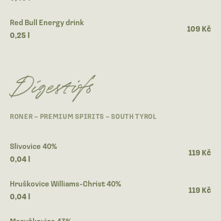
Red Bull Energy drink
109 Kč
0,25 l
Digestifs
RONER – PREMIUM SPIRITS – SOUTH TYROL
Slivovice 40%
119 Kč
0,04 l
Hruškovice Williams-Christ 40%
119 Kč
0,04 l
Meruňkovice 43%