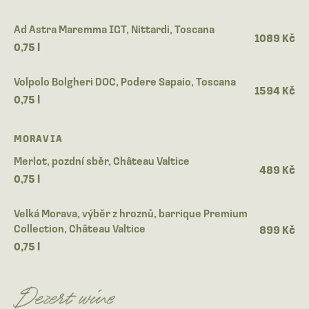
Ad Astra Maremma IGT, Nittardi, Toscana
1089 Kč
0,75 l
Volpolo Bolgheri DOC, Podere Sapaio, Toscana
1594 Kč
0,75 l
MORAVIA
Merlot, pozdní sběr, Château Valtice
489 Kč
0,75 l
Velká Morava, výběr z hroznů, barrique Premium
Collection, Château Valtice
899 Kč
0,75 l
Dezert wine