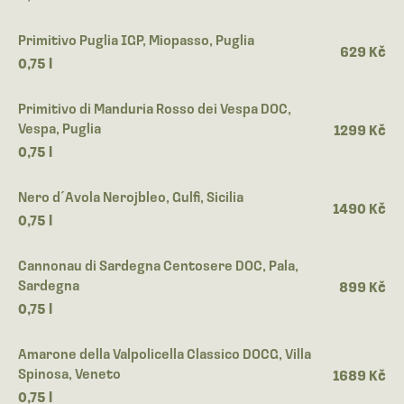
Primitivo Puglia IGP, Miopasso, Puglia
629 Kč
0,75 l
Primitivo di Manduria Rosso dei Vespa DOC,
Vespa, Puglia
1299 Kč
0,75 l
Nero d´Avola Nerojbleo, Gulfi, Sicilia
1490 Kč
0,75 l
Cannonau di Sardegna Centosere DOC, Pala,
Sardegna
899 Kč
0,75 l
Amarone della Valpolicella Classico DOCG, Villa
Spinosa, Veneto
1689 Kč
0,75 l