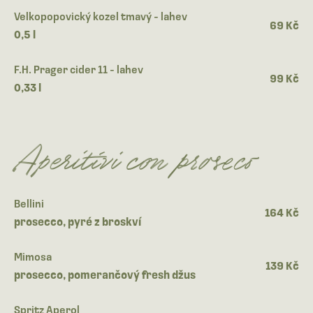
Velkopopovický kozel tmavý - lahev
69 Kč
0,5 l
F.H. Prager cider 11 - lahev
99 Kč
0,33 l
Aperitivi con proseco
Bellini
164 Kč
prosecco, pyré z broskví
Mimosa
139 Kč
prosecco, pomerančový fresh džus
Spritz Aperol