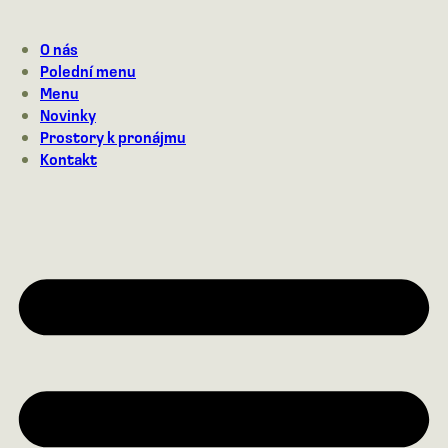
Přejít
na
O nás
obsah
Polední menu
Menu
Novinky
Prostory k pronájmu
Kontakt