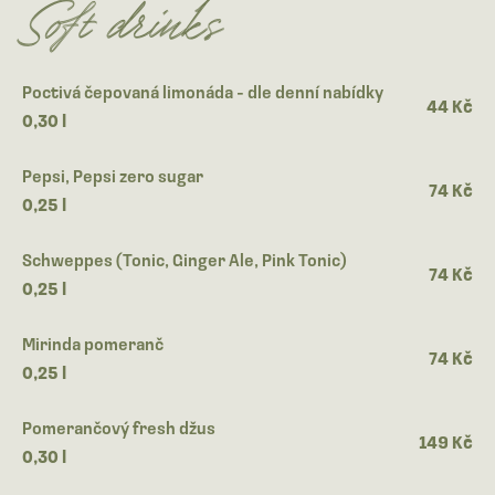
Soft drinks
Poctivá čepovaná limonáda - dle denní nabídky
44 Kč
0,30 l
Pepsi, Pepsi zero sugar
74 Kč
0,25 l
Schweppes (Tonic, Ginger Ale, Pink Tonic)
74 Kč
0,25 l
Mirinda pomeranč
74 Kč
0,25 l
Pomerančový fresh džus
149 Kč
0,30 l