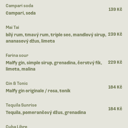
Campari soda
139 Kč
Campari, soda
Mai Tai
239 Kč
bílý rum, tmavý rum, triple sec, mandlový sirup,
ananasový džus, limeta
Farina sour
229 Kč
Malfy gin, simple sirup, grenadina, čerstvý fík,
limeta, malina
Gin & Tonic
184 Kč
Malfy gin originale / rosa, tonik
Tequila Sunrise
184 Kč
Tequila, pomerančový džus, grenadina
Cuba Libre