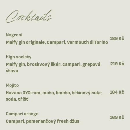
Cocktails
Negroni
189 Kč
Malfy gin originale, Campari, Vermouth di Torino
High society
219 Kč
Malfy gin, broskvový likér, campari, grepová
šťáva
Mojito
184 Kč
Havana 3YO rum, máta, limeta, třtinový cukr,
soda, tříšť
Campari orange
169 Kč
Campari, pomerančový fresh džus