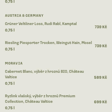
0,75 l
AUSTRIA & GERMANY
Grüner Veltliner Loss, Rudi Rabl, Kamptal
739 Kč
0,75 l
Riesling Piesporter Trocken, Weingut Hain, Mosel
739 Kč
0,75 l
MORAVIA
Cabernet Blanc, výběr z hroznů BIO, Château
Valtice
589 Kč
0,75 l
Ryzlink vlašský, výběr z hroznů Premium
Collection, Château Valtice
699 Kč
0,75 l