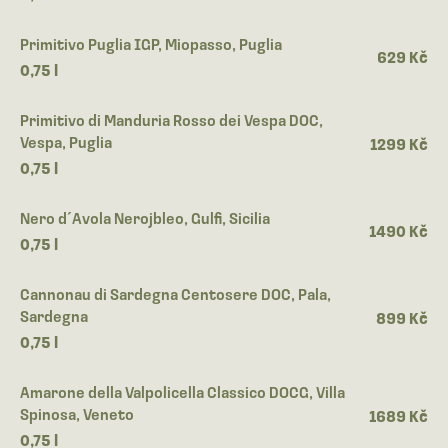
Primitivo Puglia IGP, Miopasso, Puglia
629 Kč
0,75 l
Primitivo di Manduria Rosso dei Vespa DOC,
Vespa, Puglia
1299 Kč
0,75 l
Nero d´Avola Nerojbleo, Gulfi, Sicilia
1490 Kč
0,75 l
Cannonau di Sardegna Centosere DOC, Pala,
Sardegna
899 Kč
0,75 l
Amarone della Valpolicella Classico DOCG, Villa
Spinosa, Veneto
1689 Kč
0,75 l