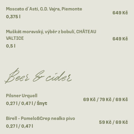
Moscato d´Asti, G.D. Vajra, Piemonte
649 Kč
0,375 l
Muškát moravský, výběr z bobulí, CHÂTEAU
VALTICE
649 Kč
0,5 l
Beer & cider
Pilsner Urquell
69 Kč / 79 Kč / 69 Kč
0,27 l / 0,47 l / Šnyt
Birell - Pomelo&Grep nealko pivo
59 Kč / 69 Kč
0,27 l / 0,47 l