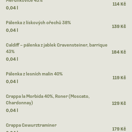
114 Kč
0,04 l
Pálenka z lískových ořechů 38%
139 Kč
0,04 l
Caldiff – pálenka z jablek Gravensteiner, barrique
43%
184 Kč
0,04 l
Pálenka z lesních malin 40%
119 Kč
0,04 l
Grappa la Morbida 40%, Roner (Moscato,
Chardonnay)
129 Kč
0,04 l
Grappa Gewurztraminer
179 Kč