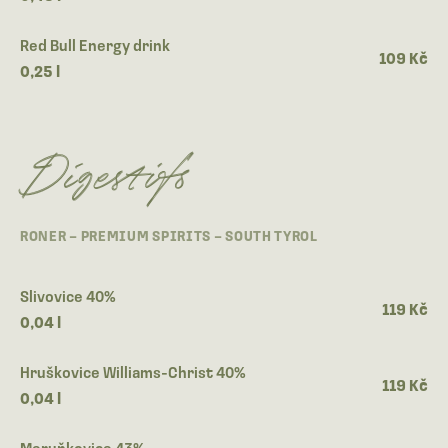
Red Bull Energy drink
109 Kč
0,25 l
Digestifs
RONER – PREMIUM SPIRITS – SOUTH TYROL
Slivovice 40%
119 Kč
0,04 l
Hruškovice Williams-Christ 40%
119 Kč
0,04 l
Meruňkovice 43%