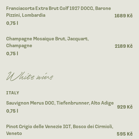
Franciacorta Extra Brut Golf 1927 DOCG, Barone
Pizzini, Lombardia
1689 Kč
0,75 l
Champagne Mosaique Brut, Jacquart,
Champagne
2189 Kč
0,75 l
White wine
ITALY
Sauvignon Merus DOC, Tiefenbrunner, Alto Adige
929 Kč
0,75 l
Pinot Grigio delle Venezie IGT, Bosco dei Cirmioli,
Veneto
595 Kč