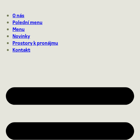
Přejít
na
O nás
obsah
Polední menu
Menu
Novinky
Prostory k pronájmu
Kontakt