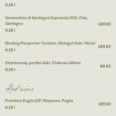
0,15 l
Vermentino di Sardegna Soprasole DOC, Pala,
Sardegna
149 Kč
0,15 l
Riesling Piesporter Trocken, Weingut Hain, Mosel
149 Kč
0,15 l
Chardonnay, pozdní sběr, Château Valtice
89 Kč
0,15 l
Red wine
Primitivo Puglia IGP, Miopasso, Puglia
129 Kč
0,15 l