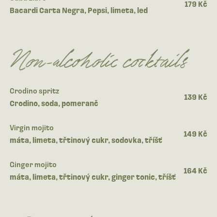
179 Kč
Bacardi Carta Negra, Pepsi, limeta, led
Non-alcoholic cocktails
Crodino spritz
139 Kč
Crodino, soda, pomeranč
Virgin mojito
149 Kč
máta, limeta, třtinový cukr, sodovka, tříšť
Ginger mojito
164 Kč
máta, limeta, třtinový cukr, ginger tonic, tříšť