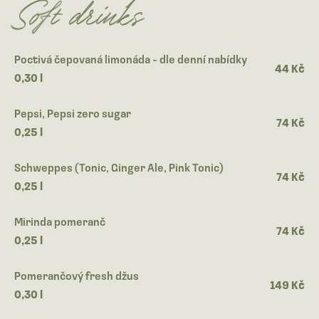
Soft drinks
Poctivá čepovaná limonáda - dle denní nabídky
44 Kč
0,30 l
Pepsi, Pepsi zero sugar
74 Kč
0,25 l
Schweppes (Tonic, Ginger Ale, Pink Tonic)
74 Kč
0,25 l
Mirinda pomeranč
74 Kč
0,25 l
Pomerančový fresh džus
149 Kč
0,30 l