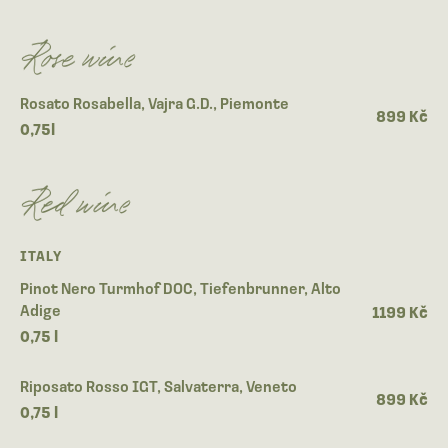
Rose wine
Rosato Rosabella, Vajra G.D., Piemonte
899 Kč
0,75l
Red wine
ITALY
Pinot Nero Turmhof DOC, Tiefenbrunner, Alto
Adige
1199 Kč
0,75 l
Riposato Rosso IGT, Salvaterra, Veneto
899 Kč
0,75 l