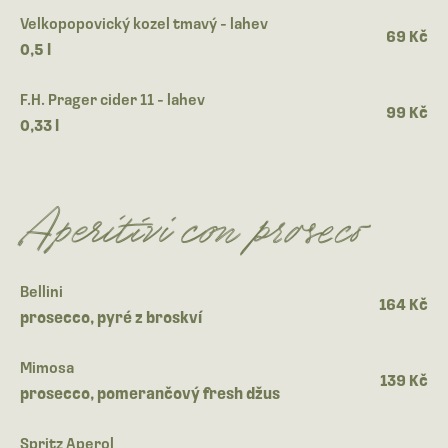
Velkopopovický kozel tmavý - lahev
69 Kč
0,5 l
F.H. Prager cider 11 - lahev
99 Kč
0,33 l
Aperitivi con proseco
Bellini
164 Kč
prosecco, pyré z broskví
Mimosa
139 Kč
prosecco, pomerančový fresh džus
Spritz Aperol