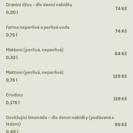
Granini džus - dle denní nabídky
74 Kč
0,20 l
Farina neperlivá a perlivá voda
74 Kč
0,75 l
Mattoni (perlivá, neperlivá)
64 Kč
0,33 l
Mattoni (perlivá, neperlivá)
129 Kč
0,75 l
Crodino
119 Kč
0,175 l
Osvěžující limonáda – dle denní nabídky (podávaná s
ledem)
99 Kč
0,45 l