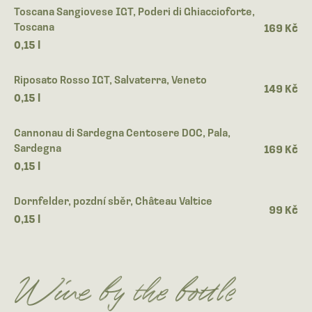
Toscana Sangiovese IGT, Poderi di Ghiaccioforte,
Toscana
169 Kč
0,15 l
Riposato Rosso IGT, Salvaterra, Veneto
149 Kč
0,15 l
Cannonau di Sardegna Centosere DOC, Pala,
Sardegna
169 Kč
0,15 l
Dornfelder, pozdní sběr, Château Valtice
99 Kč
0,15 l
Wine by the bottle