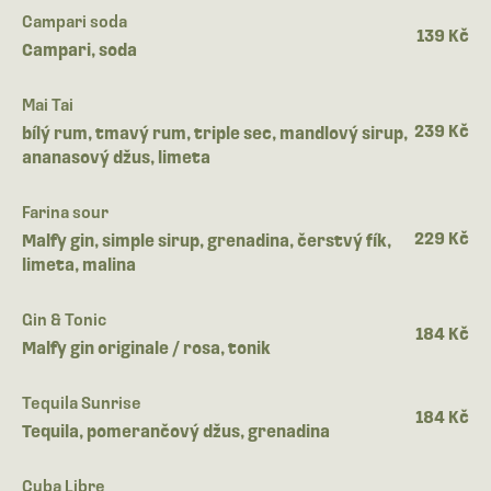
Campari soda
139 Kč
Campari, soda
Mai Tai
239 Kč
bílý rum, tmavý rum, triple sec, mandlový sirup,
ananasový džus, limeta
Farina sour
229 Kč
Malfy gin, simple sirup, grenadina, čerstvý fík,
limeta, malina
Gin & Tonic
184 Kč
Malfy gin originale / rosa, tonik
Tequila Sunrise
184 Kč
Tequila, pomerančový džus, grenadina
Cuba Libre