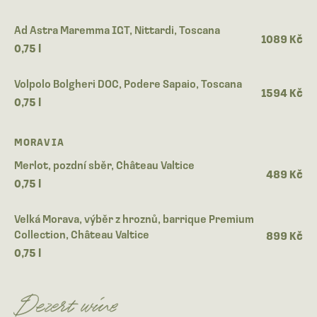
Ad Astra Maremma IGT, Nittardi, Toscana
1089 Kč
0,75 l
Volpolo Bolgheri DOC, Podere Sapaio, Toscana
1594 Kč
0,75 l
MORAVIA
Merlot, pozdní sběr, Château Valtice
489 Kč
0,75 l
Velká Morava, výběr z hroznů, barrique Premium
Collection, Château Valtice
899 Kč
0,75 l
Dezert wine