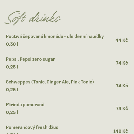
Soft drinks
Poctivá čepovaná limonáda - dle denní nabídky
44 Kč
0,30 l
Pepsi, Pepsi zero sugar
74 Kč
0,25 l
Schweppes (Tonic, Ginger Ale, Pink Tonic)
74 Kč
0,25 l
Mirinda pomeranč
74 Kč
0,25 l
Pomerančový fresh džus
149 Kč