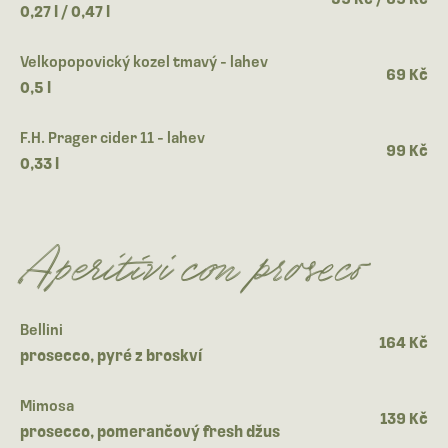
0,27 l / 0,47 l
Velkopopovický kozel tmavý - lahev
69 Kč
0,5 l
F.H. Prager cider 11 - lahev
99 Kč
0,33 l
Aperitivi con proseco
Bellini
164 Kč
prosecco, pyré z broskví
Mimosa
139 Kč
prosecco, pomerančový fresh džus