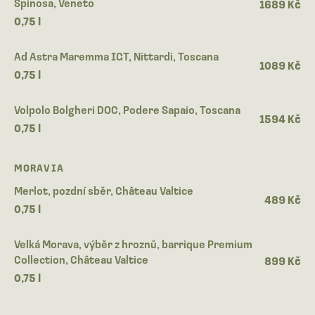
Spinosa, Veneto
1689 Kč
0,75 l
Ad Astra Maremma IGT, Nittardi, Toscana
1089 Kč
0,75 l
Volpolo Bolgheri DOC, Podere Sapaio, Toscana
1594 Kč
0,75 l
MORAVIA
Merlot, pozdní sběr, Château Valtice
489 Kč
0,75 l
Velká Morava, výběr z hroznů, barrique Premium
Collection, Château Valtice
899 Kč
0,75 l