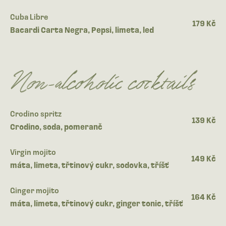
Cuba Libre
179 Kč
Bacardi Carta Negra, Pepsi, limeta, led
Non-alcoholic cocktails
Crodino spritz
139 Kč
Crodino, soda, pomeranč
Virgin mojito
149 Kč
máta, limeta, třtinový cukr, sodovka, tříšť
Ginger mojito
164 Kč
máta, limeta, třtinový cukr, ginger tonic, tříšť