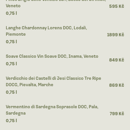
Veneto
595 Kč
0,75 l
Langhe Chardonnay Lorens DOC, Lodali,
Piemonte
1899 Kč
0,75 l
Soave Classico Vin Soave DOC, Inama, Veneto
849 Kč
0,75 l
Verdicchio dei Castelli di Jesi Classico Tre Ripe
DOCG, Pievalta, Marche
869 Kč
0,75 l
Vermentino di Sardegna Soprasole DOC, Pala,
Sardegna
799 Kč
0,75 l