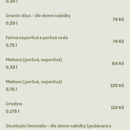
0,30 l
Granini džus - dle denní nabídky
74 Kč
0,20 l
Farina neperlivá a perlivá voda
74 Kč
0,75 l
Mattoni (perlivá, neperlivá)
64 Kč
0,33 l
Mattoni (perlivá, neperlivá)
129 Kč
0,75 l
Crodino
119 Kč
0,175 l
Osvěžující limonáda – dle denní nabídky (podávaná s