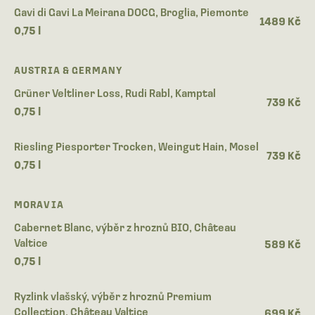
Gavi di Gavi La Meirana DOCG, Broglia, Piemonte
1489 Kč
0,75 l
AUSTRIA & GERMANY
Grüner Veltliner Loss, Rudi Rabl, Kamptal
739 Kč
0,75 l
Riesling Piesporter Trocken, Weingut Hain, Mosel
739 Kč
0,75 l
MORAVIA
Cabernet Blanc, výběr z hroznů BIO, Château
Valtice
589 Kč
0,75 l
Ryzlink vlašský, výběr z hroznů Premium
Collection, Château Valtice
699 Kč