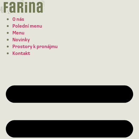
Přejít
na
obsah
O nás
Polední menu
Menu
Novinky
Prostory k pronájmu
Kontakt