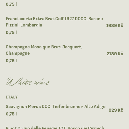
0,75 l
Franciacorta Extra Brut Golf 1927 DOCG, Barone
Pizzini, Lombardia
1689 Kč
0,75 l
Champagne Mosaique Brut, Jacquart,
Champagne
2189 Kč
0,75 l
White wine
ITALY
Sauvignon Merus DOC, Tiefenbrunner, Alto Adige
929 Kč
0,75 l
Pinot Grigio delle Venezie IGT, Bosco dei Cirmioli,