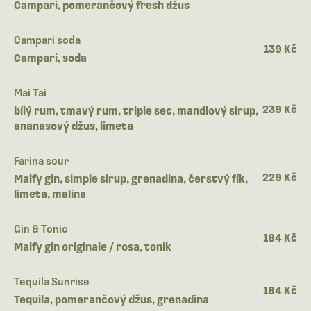
Campari, pomerančový fresh džus
Campari soda
139 Kč
Campari, soda
Mai Tai
239 Kč
bílý rum, tmavý rum, triple sec, mandlový sirup,
ananasový džus, limeta
Farina sour
229 Kč
Malfy gin, simple sirup, grenadina, čerstvý fík,
limeta, malina
Gin & Tonic
184 Kč
Malfy gin originale / rosa, tonik
Tequila Sunrise
184 Kč
Tequila, pomerančový džus, grenadina