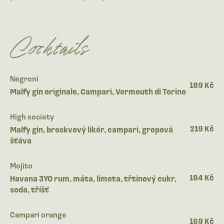
Cocktails
Negroni
189 Kč
Malfy gin originale, Campari, Vermouth di Torino
High society
219 Kč
Malfy gin, broskvový likér, campari, grepová
šťáva
Mojito
184 Kč
Havana 3YO rum, máta, limeta, třtinový cukr,
soda, tříšť
Campari orange
169 Kč