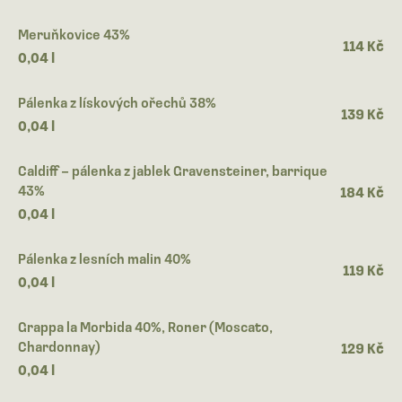
Meruňkovice 43%
114 Kč
0,04 l
Pálenka z lískových ořechů 38%
139 Kč
0,04 l
Caldiff – pálenka z jablek Gravensteiner, barrique
43%
184 Kč
0,04 l
Pálenka z lesních malin 40%
119 Kč
0,04 l
Grappa la Morbida 40%, Roner (Moscato,
Chardonnay)
129 Kč
0,04 l