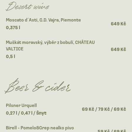
Dezert wine
Moscato d´Asti, G.D. Vajra, Piemonte
649 Kč
0,375 l
Muškát moravský, výběr z bobulí, CHÂTEAU
VALTICE
649 Kč
0,5 l
Beer & cider
Pilsner Urquell
69 Kč / 79 Kč / 69 Kč
0,27 l / 0,47 l / Šnyt
Birell - Pomelo&Grep nealko pivo
59 Kč / 69 Kč