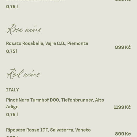
0,75 l
Rose wine
Rosato Rosabella, Vajra G.D., Piemonte
899 Kč
0,75l
Red wine
ITALY
Pinot Nero Turmhof DOC, Tiefenbrunner, Alto
Adige
1199 Kč
0,75 l
Riposato Rosso IGT, Salvaterra, Veneto
899 Kč