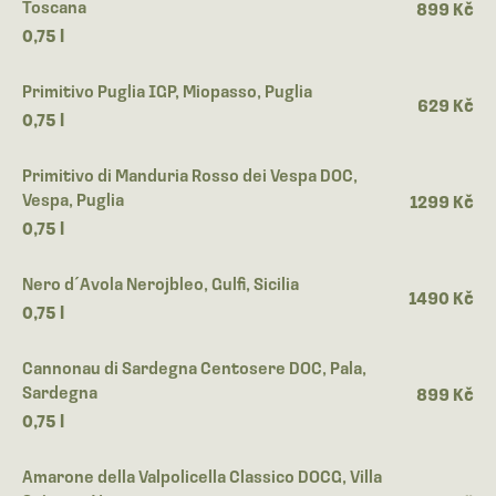
Toscana
899 Kč
0,75 l
Primitivo Puglia IGP, Miopasso, Puglia
629 Kč
0,75 l
Primitivo di Manduria Rosso dei Vespa DOC,
Vespa, Puglia
1299 Kč
0,75 l
Nero d´Avola Nerojbleo, Gulfi, Sicilia
1490 Kč
0,75 l
Cannonau di Sardegna Centosere DOC, Pala,
Sardegna
899 Kč
0,75 l
Amarone della Valpolicella Classico DOCG, Villa