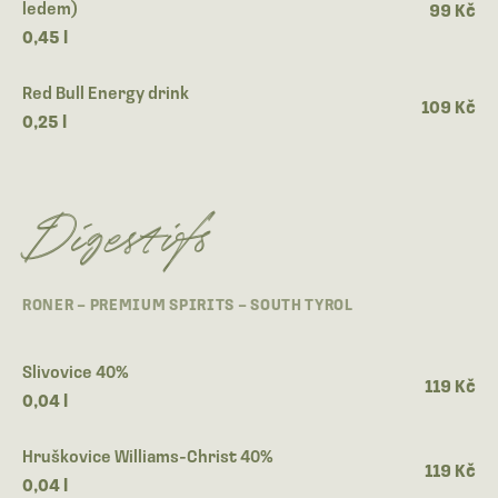
ledem)
99 Kč
0,45 l
Red Bull Energy drink
109 Kč
0,25 l
Digestifs
RONER – PREMIUM SPIRITS – SOUTH TYROL
Slivovice 40%
119 Kč
0,04 l
Hruškovice Williams-Christ 40%
119 Kč
0,04 l