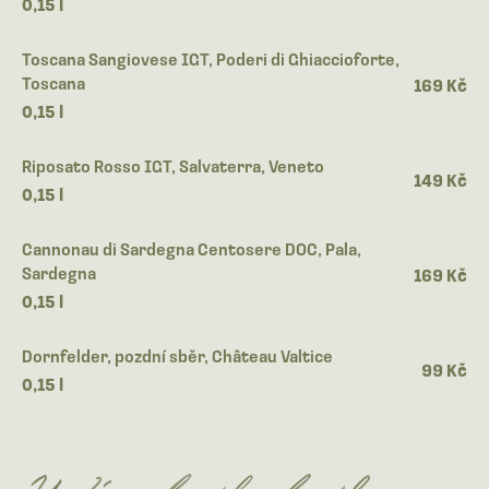
0,15 l
Toscana Sangiovese IGT, Poderi di Ghiaccioforte,
Toscana
169 Kč
0,15 l
Riposato Rosso IGT, Salvaterra, Veneto
149 Kč
0,15 l
Cannonau di Sardegna Centosere DOC, Pala,
Sardegna
169 Kč
0,15 l
Dornfelder, pozdní sběr, Château Valtice
99 Kč
0,15 l