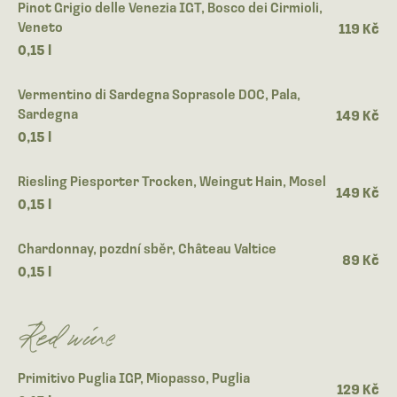
Pinot Grigio delle Venezia IGT, Bosco dei Cirmioli,
Veneto
119 Kč
0,15 l
Vermentino di Sardegna Soprasole DOC, Pala,
Sardegna
149 Kč
0,15 l
Riesling Piesporter Trocken, Weingut Hain, Mosel
149 Kč
0,15 l
Chardonnay, pozdní sběr, Château Valtice
89 Kč
0,15 l
Red wine
Primitivo Puglia IGP, Miopasso, Puglia
129 Kč