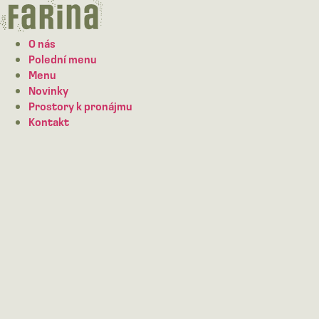
Přejít
na
obsah
O nás
Polední menu
Menu
Novinky
Prostory k pronájmu
Kontakt